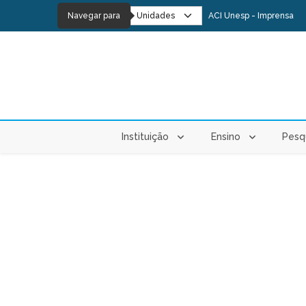
Navegar para
ACI Unesp - Imprensa
Instituição
Ensino
Pesq
PÁGINA ATUAL: HOME
FOA/UNESP parti
Processo Seletivo de Auxílios da Permanência Estudantil em