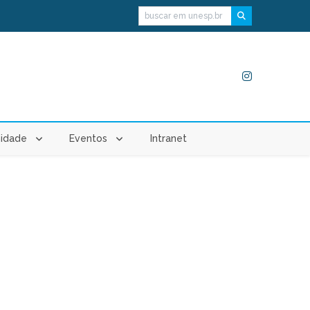
Buscar
idade
Eventos
Intranet
io institucional
O curso de Bacharelado
em Odontologia foi
agraciado com 5
estrelas pelo Guia
Estadão