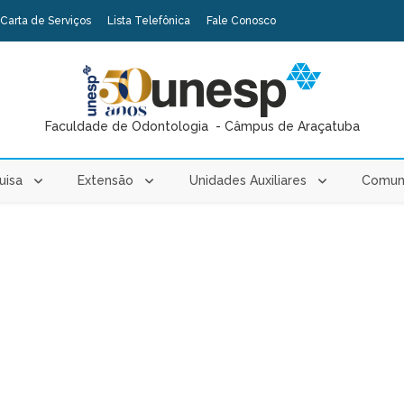
Carta de Serviços
Lista Telefônica
Fale Conosco
Faculdade de Odontologia - Câmpus de Araçatuba
uisa
Extensão
Unidades Auxiliares
Comun
cipa da Missão Univida com estudantes, supervisão docente e apo
Veja mais
 Fluxo Contínuo - 2026